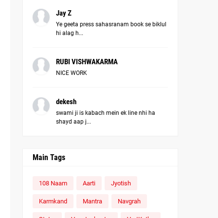
Jay Z
Ye geeta press sahasranam book se biklul
hi alag h...
RUBI VISHWAKARMA
NICE WORK
dekesh
swami ji is kabach mein ek line nhi ha
shayd aap j...
Main Tags
108 Naam
Aarti
Jyotish
Karmkand
Mantra
Navgrah