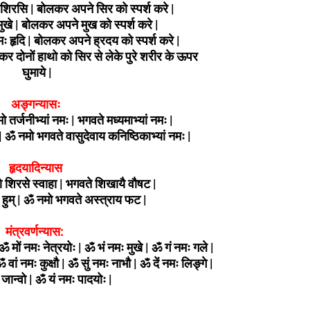
िरसि | बोलकर अपने सिर को स्पर्श करे |
मुखे | बोलकर अपने मुख को स्पर्श करे |
मः हृदि | बोलकर अपने ह्रदय को स्पर्श करे |
लकर दोनों हाथो को सिर से लेके पुरे शरीर के ऊपर
घुमाये |
अङ्गन्यासः
ो तर्जनीभ्यां नमः | भगवते मध्यमाभ्यां नमः |
| ॐ नमो भगवते वासुदेवाय कनिष्ठिकाभ्यां नमः |
हृदयादिन्यास
 शिरसे स्वाहा | भगवते शिखायै वौषट |
हुम् | ॐ नमो भगवते अस्त्राय फट |
मंत्रवर्णन्यास:
 ॐ मों नमः नेत्रयोः | ॐ भं नमः मुखे | ॐ गं नमः गले |
ॐ वां नमः कुक्षौ | ॐ सुं नमः नाभौ | ॐ दें नमः लिङ्गे |
 जान्वो | ॐ यं नमः पादयोः |