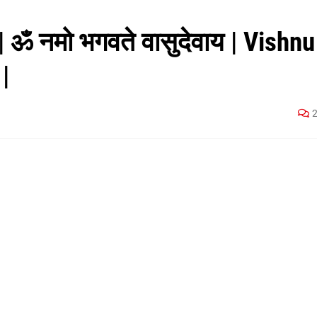
धान | ॐ नमो भगवते वासुदेवाय | Vishnu
|