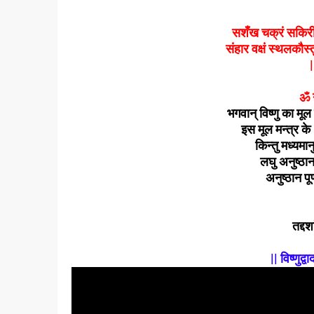
सशँख चक्रं सकिरीटक
संहार वक्षं स्थलकौस्तु
|
ॐ न
भगवान् विष्णु का मूल 
इस मूल मन्त्र के 
किन्तु मध्यमा
लघु अनुष्ठा
अनुष्ठान पूर
तद्दश
|| विष्णुद्व