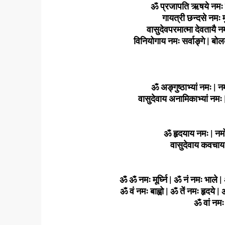
ॐ प्रजापति ऋषये नमः श
गायत्री छन्दसे नमः 
वासुदेवपरमात्मा देवतायै न
विनियोगाय नमः सर्वाङ्गे | बो
ॐ अङ्गुष्ठाभ्यां नमः | नम
वासुदेवाय अनामिकाभ्यां नमः 
ॐ हृदयाय नमः | नमो
वासुदेवाय कवचाय 
ॐ ॐ नमः मूर्घ्नि | ॐ नं नमः भाले |
ॐ वं नमः बाह्वो | ॐ तें नमः हृदये | 
ॐ वां नमः