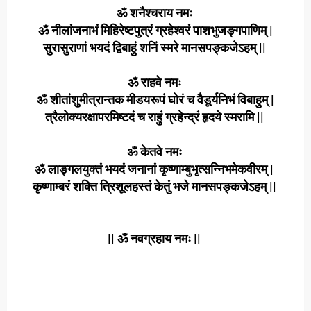
ॐ शनैश्चराय नमः
ॐ नीलांजनाभं मिहिरेष्टपुत्रं ग्रहेश्वरं पाशभुजङ्गपाणिम् |
सुरासुराणां भयदं द्विबाहुं शनिं स्मरे मानसपङ्कजेऽहम् ||
ॐ राहवे नमः
ॐ शीतांशुमीत्रान्तक मीडयरूपं घोरं च वैडूर्यनिभं विबाहुम् |
त्रैलोक्यरक्षापरमिष्टदं च राहुं ग्रहेन्द्रं हृदये स्मरामि ||
ॐ केतवे नमः
ॐ लाङ्गलयुक्तं भयदं जनानां कृष्णाम्बुभृत्सन्निभमेकवीरम् |
कृष्णाम्बरं शक्ति त्रिशूलहस्तं केतुं भजे मानसपङ्कजेऽहम् ||
|| ॐ नवग्रहाय नमः ||