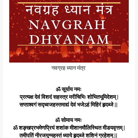
नवग्रह ध्यान मंत्र
ॐ सूर्याय नमः
प्रत्यक्ष देवं विशदं सहस्त्र मरीचिभिः शोभितभूमिदेशम् |
सप्ताश्वगं सद्ध्वजहस्तमाद्यं देवं भजेऽहं मिहिरं हृदब्जे ||
ॐ सोमाय नमः
ॐ शङ्खप्रभमेणप्रियं शशांक मीशानमौलिस्थित मीडयवृत्तम् |
तमीपतिं नीरजयुग्महस्तं ध्याये हृदब्जे शशिनं ग्रहेशम् ||