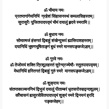
ॐ भौमाय नमः
प्रतप्तगांगेयनिभिं ग्रहेशं सिंहासनस्थं कमलासिहस्तम् |
सुरासुरैः पूजितपादपद्मं भौमं दयालुं हृदये स्मरामि ||
ॐ बुधाय नमः
सोमात्मजं हंसगतं द्विबाहुं शंखेन्दुरूपं ह्यासिपाशहस्तम् |
दयानिधिं भूषणभूषिताङ्गं बुधं स्मरे मानसपङ्कजेऽहम् ||
ॐ गुरवे नमः
ॐ तेजोमयं शक्ति त्रिशूलहस्तं सुरेन्द्रज्येष्ठैः स्तुतपादपद्मम् |
मेधानिधिं हस्तिगतं द्विबाहुं गुरुं स्मरे मानसपङ्कजेऽहम् ||
ॐ शुक्राय नमः
संतप्तकाञ्चननिभं द्विभुजं दयालुं पीताम्बरं धृतसरोरुहद्वन्दशूलम् |
कौंचासनं ह्यसुरसेवितपादपद्मं शुक्रं स्मरे द्विनयनं ह्रदि
पङ्कजेहम् ||