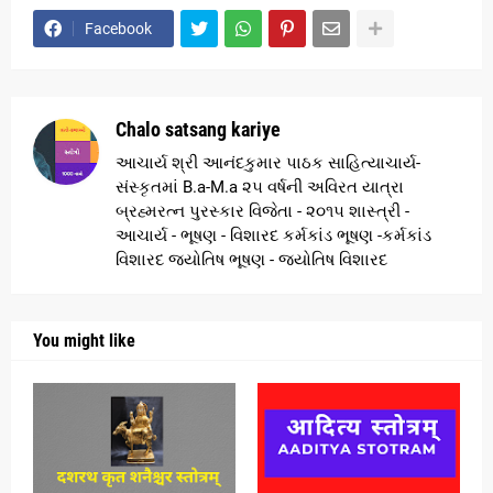
Facebook
Chalo satsang kariye
આચાર્ય શ્રી આનંદકુમાર પાઠક સાહિત્યાચાર્ય-
સંસ્કૃતમાં B.a-M.a ૨૫ વર્ષની અવિરત યાત્રા
બ્રહ્મરત્ન પુરસ્કાર વિજેતા - ૨૦૧૫ શાસ્ત્રી -
આચાર્ય - ભૂષણ - વિશારદ કર્મકાંડ ભૂષણ -કર્મકાંડ
વિશારદ જ્યોતિષ ભૂષણ - જ્યોતિષ વિશારદ
You might like