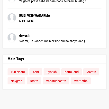
Ye geeta press sahasranam book se biklul hi alag h...
RUBI VISHWAKARMA
NICE WORK
dekesh
swami ji is kabach mein ek line nhi ha shayd aap j...
Main Tags
108 Naam
Aarti
Jyotish
Karmkand
Mantra
Navgrah
Stotra
Vaastushastra
VratKatha