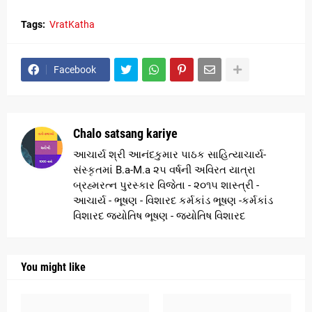
Tags:
VratKatha
Facebook
Chalo satsang kariye
આચાર્ય શ્રી આનંદકુમાર પાઠક સાહિત્યાચાર્ય-
સંસ્કૃતમાં B.a-M.a ૨૫ વર્ષની અવિરત યાત્રા
બ્રહ્મરત્ન પુરસ્કાર વિજેતા - ૨૦૧૫ શાસ્ત્રી -
આચાર્ય - ભૂષણ - વિશારદ કર્મકાંડ ભૂષણ -કર્મકાંડ
વિશારદ જ્યોતિષ ભૂષણ - જ્યોતિષ વિશારદ
You might like