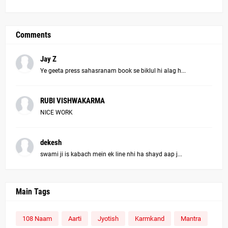
Comments
Jay Z
Ye geeta press sahasranam book se biklul hi alag h...
RUBI VISHWAKARMA
NICE WORK
dekesh
swami ji is kabach mein ek line nhi ha shayd aap j...
Main Tags
108 Naam
Aarti
Jyotish
Karmkand
Mantra