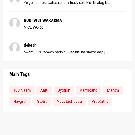
Ye geeta press sahasranam book se biklul hi alag h...
RUBI VISHWAKARMA
NICE WORK
dekesh
swami ji is kabach mein ek line nhi ha shayd aap j...
Main Tags
108 Naam
Aarti
Jyotish
Karmkand
Mantra
Navgrah
Stotra
Vaastushastra
VratKatha