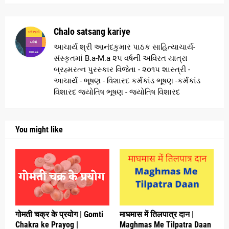
Chalo satsang kariye
આચાર્ય શ્રી આનંદકુમાર પાઠક સાહિત્યાચાર્ય-
સંસ્કૃતમાં B.a-M.a ૨૫ વર્ષની અવિરત યાત્રા
બ્રહ્મરત્ન પુરસ્કાર વિજેતા - ૨૦૧૫ શાસ્ત્રી -
આચાર્ય - ભૂષણ - વિશારદ કર્મકાંડ ભૂષણ -કર્મકાંડ
વિશારદ જ્યોતિષ ભૂષણ - જ્યોતિષ વિશારદ
You might like
गोमती चक्र के प्रयोग | Gomti
माघमास में तिलपात्र दान |
Chakra ke Prayog |
Maghmas Me Tilpatra Daan