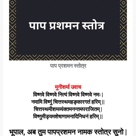
पाप प्रशमन स्तोत्र
मुनीशर्मा उवाच
विष्णवे विष्णवे नित्यं विष्णवे विष्णवे नमः |
नमामि विष्णुं चित्तस्थमहङ्कारगतं हरिम् ||
चित्तस्थमीशमव्यंक्तमनन्तमपराजितम् |
विष्णुमीड्यमशेषाणामनादिनिधनं हरिम् ||
भूपाल, अब तुम पापप्रशमन नामक स्तोत्र सुनो |