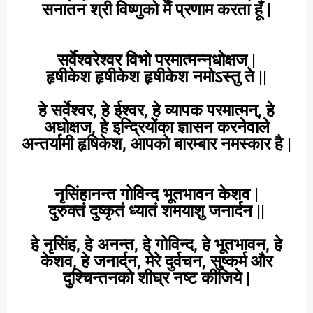
सनातन श्री विष्णुको मैं प्रणाम करता हूँ |
सर्वेश्वरेश्वर विभो परमात्मन्नधो
क्षज |
हृषीकेश हृषीकेश हृषीकेश नमोऽस्तु ते ||
हे सर्वेश्वर, हे ईश्वर, हे व्यापक परमात्मन्, हे
अधो
क्षज, हे इन्द्रियोंका ज्ञासन करनेवाले
अन्तर्यामी हृषिकेश, आपको बारम्बार नमस्कार है |
नृसिंहानन्त गोविन्द भूतभावन केशव |
दुरुक्तं दुष्कृतं ध्यातं शमयाशु जनार्दन ||
हे नृसिंह, हे अनन्त, हे गोविन्द, हे भूतभावन, हे
केशव, हे जनार्दन, मेरे दुर्वचन, सुष्कर्म और
दुश्चिन्तनको शीघ्र नष्ट कीजिये |