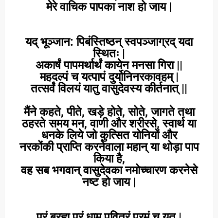
मेरे वाचिक पापका नाश हो जाय |
यद् भूञ्जान: पिबंस्तिष्ठन् स्वपञ्जाग्रद् यदा
स्थितः |
अकार्षं पापमर्थार्थं कायेन मनसा गिरा ||
महदल्पं च यत्पापं दुर्योनिनरकावहम् |
तत्सर्वं विलयं यातु वासुदेवस्य कीर्तनात् ||
मैंने कहते, पीते, खड़े होते, सोते, जागते तथा
ठहरते समय मन, वाणी और शरीरसे, स्वार्थ या
धनके लिये जो कुत्सित योनियों और
नरकोंकी प्राप्ति करनेवाला महान् या थोड़ा पाप
किया है,
वह सब भगवान् वासुदेवका नमोच्चारण करनेसे
नष्ट हो जाय |
परं ब्रह्म परं धाम पवित्रं परमं च यत् |