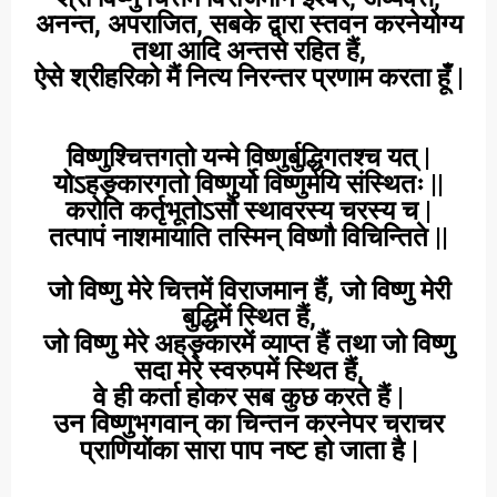
अनन्त, अपराजित, सबके द्वारा स्तवन करनेयोग्य
तथा आदि अन्तसे रहित हैं,
ऐसे श्रीहरिको मैं नित्य निरन्तर प्रणाम करता हूँ |
विष्णुश्चित्तगतो यन्मे विष्णुर्बुद्धिगतश्च यत् |
योऽहङ्कारगतो विष्णुर्यो विष्णुर्मयि संस्थितः ||
करोति कर्तृभूतो
ऽसौ स्थावरस्य चरस्य च |
तत्पापं नाशमायाति तस्मिन् विष्णौ विचिन्तिते ||
जो विष्णु मेरे चित्तमें विराजमान हैं, जो विष्णु मेरी
बुद्धिमें स्थित हैं,
जो विष्णु मेरे अहङ्कारमें व्याप्त हैं तथा जो विष्णु
सदा मेरे स्वरुपमें स्थित हैं,
वे ही कर्ता होकर सब कुछ करते हैं |
उन विष्णुभगवान् का चिन्तन करनेपर चराचर
प्राणियोंका सारा पाप नष्ट हो जाता है |