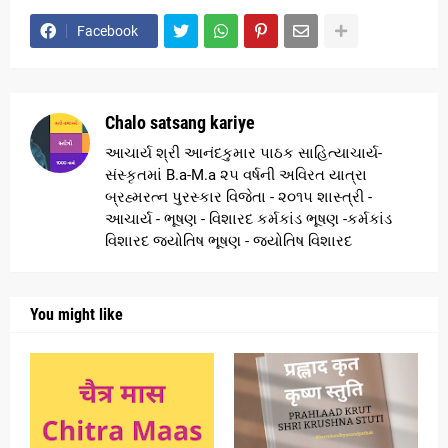
Facebook
Chalo satsang kariye
આચાર્ય શ્રી આનંદકુમાર પાઠક સાહિત્યાચાર્ય-
સંસ્કૃતમાં B.a-M.a ૨૫ વર્ષની અવિરત યાત્રા
બ્રહ્મરત્ન પુરસ્કાર વિજેતા - ૨૦૧૫ શાસ્ત્રી -
આચાર્ય - ભૂષણ - વિશારદ કર્મકાંડ ભૂષણ -કર્મકાંડ
વિશારદ જ્યોતિષ ભૂષણ - જ્યોતિષ વિશારદ
You might like