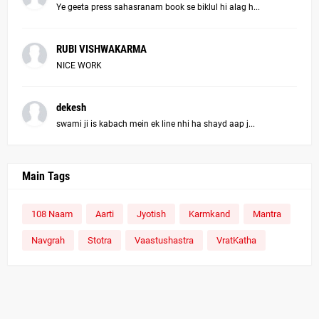
Ye geeta press sahasranam book se biklul hi alag h...
RUBI VISHWAKARMA
NICE WORK
dekesh
swami ji is kabach mein ek line nhi ha shayd aap j...
Main Tags
108 Naam
Aarti
Jyotish
Karmkand
Mantra
Navgrah
Stotra
Vaastushastra
VratKatha