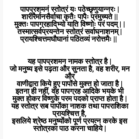
पापप्रशमनं स्तोत्रं यः पठेच्छृणुयान्नरः |
शारीरैर्मानसैर्वाचा कृतैः पापैः प्रमुच्यते ||
मुक्तः पापग्रहादिभ्यो याति विष्णोः परं पद
म् |
|
तस्मात्सर्वप्रयन्तेन स्तोत्रं सर्वाघनाशनम् |
प्रायश्चित्तमघौघानां पठितव्यं नरोत्तमैः ||
यह पापप्रशमन नामक स्तोत्र है |
जो मनुष्य इसे पढ़ता और सुनता है, वह शरीर, मन
और
वाणीद्वारा किये हुए पापोंसे मुक्त्त हो जाता है |
इतना ही नहीं, वह पापग्रह आदिके भयके भी
मुक्त होकर विष्णुके परम पदको प्राप्त होता है |
यह स्तोत्र सब पापोंका नाशक तथा पापराशिका
प्रायश्चित्त है,
इसलिये श्रेष्ठ मनुष्योंको पूर्ण प्रयत्न करके इस
स्तोत्रका पाठ करना चाहिये |