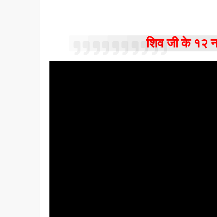
शिव जी के १२ 