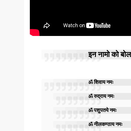
इन नामो को बोलते
ॐ शिवाय नमः
ॐ रुद्राय नमः
ॐ पशुपतये नमः
ॐ नीलकण्ठाय नमः