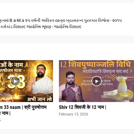
ૃતમાં B.a-M.a ૨૫ વર્ષની અવિરત યાત્રા બ્રહ્મરત્ન પુરસ્કાર વિજેતા - ૨૦૧૫
ણ -કર્મકાંડ વિશારદ જ્યોતિષ ભૂષણ - જ્યોતિષ વિશારદ
33 naam | श्री पुरुषोत्तम
Shiv 12 शिवजी के 12 नाम |
स नाम |
February 13, 2026
6