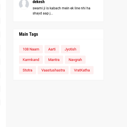
dekesh
swami ji is kabach mein ek line nhi ha
shayd aap j...
Main Tags
108 Naam
Aarti
Jyotish
Karmkand
Mantra
Navgrah
Stotra
Vaastushastra
VratKatha