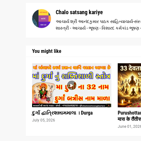
Chalo satsang kariye
આચાર્ય શ્રી આનંદકુમાર પાઠક સાહિત્યાચાર્ય-સંસ્ક
શાસ્ત્રી - આચાર્ય - ભૂષણ - વિશારદ કર્મકાંડ ભૂષ
You might like
દુર્ગા દ્વાત્રિશન્નામમાલા । Durga
Purushottam 
मास के तैंती
July 05, 2026
June 01, 202