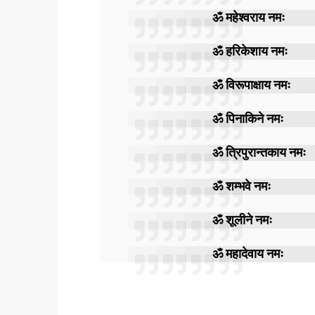
ॐ महेश्वराय नमः
ॐ हरिकेशाय नमः
ॐ विरूपाक्षाय नमः
ॐ पिनाकिने नमः
ॐ त्रिपुरान्तकाय नमः
ॐ शम्भवे नमः
ॐ शूलीने नमः
ॐ महादेवाय नमः