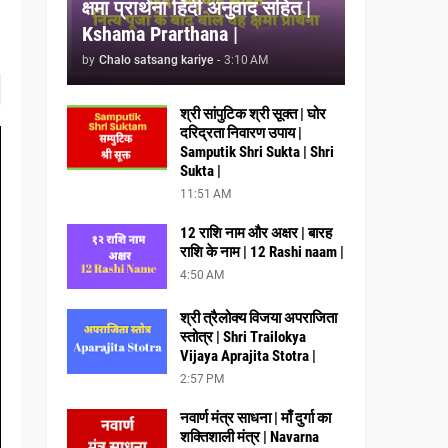
क्षमा प्रार्थना हिंदी अनुवाद सहित |
Kshama Prarthana |
by
Chalo satsang kariye
-
3:10 AM
श्री सांपुटिक श्री सूक्त | घोर
दरिद्रता निवारण उपाय |
Samputik Shri Sukta | Shri
Sukta |
11:51 AM
12 राशि नाम और अक्षर | बारह
राशि के नाम | 12 Rashi naam |
4:50 AM
श्री त्रैलोक्य विजया अपराजिता
स्तोत्र | Shri Trailokya
Vijaya Aprajita Stotra |
2:57 PM
नवार्ण मंत्र साधना | माँ दुर्गा का
शक्तिशाली मंत्र | Navarna