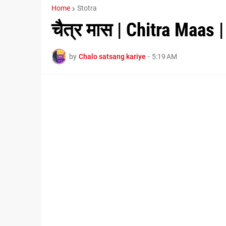
Home
Stotra
चैत्र मास | Chitra Maas |
by
Chalo satsang kariye
-
5:19 AM