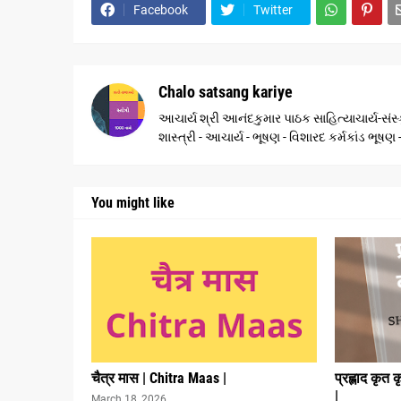
Facebook
Twitter
Chalo satsang kariye
આચાર્ય શ્રી આનંદકુમાર પાઠક સાહિત્યાચાર્ય-સંસ્ક
શાસ્ત્રી - આચાર્ય - ભૂષણ - વિશારદ કર્મકાંડ ભૂષ
You might like
चैत्र मास | Chitra Maas |
प्रह्लाद कृत 
|
March 18, 2026