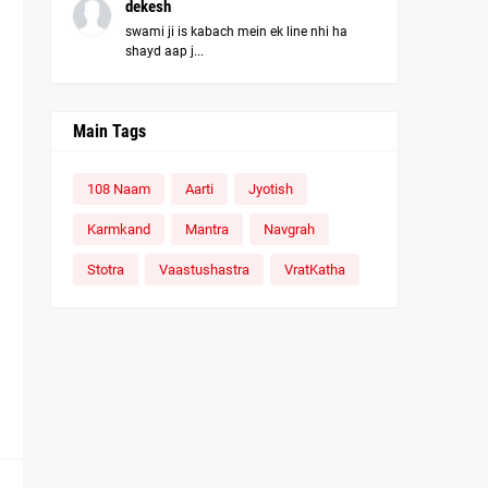
dekesh
swami ji is kabach mein ek line nhi ha
shayd aap j...
Main Tags
108 Naam
Aarti
Jyotish
Karmkand
Mantra
Navgrah
Stotra
Vaastushastra
VratKatha