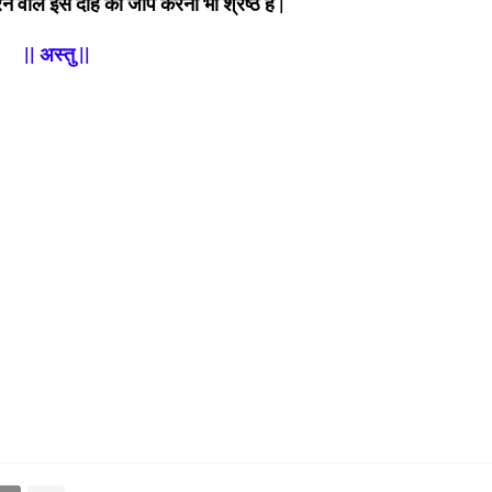
 वाले इस दोहे का जाप करना भी श्रेष्ठ हैं |
|| अस्तु ||