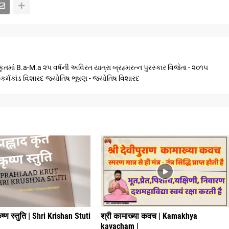
ૃતમાં B.a-M.a ૨૫ વર્ષની અવિરત યાત્રા બ્રહ્મરત્ન પુરસ્કાર વિજેતા - ૨૦૧૫
ણ -કર્મકાંડ વિશારદ જ્યોતિષ ભૂષણ - જ્યોતિષ વિશારદ
कृष्ण स्तुति | Shri Krishan Stuti
श्री कामाख्या कवच | Kamakhya
kavacham |