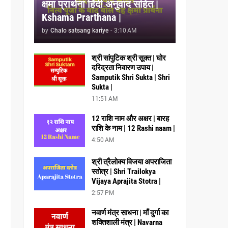
क्षमा प्रार्थना हिंदी अनुवाद सहित |
Kshama Prarthana |
by
Chalo satsang kariye
-
3:10 AM
श्री सांपुटिक श्री सूक्त | घोर
दरिद्रता निवारण उपाय |
Samputik Shri Sukta | Shri
Sukta |
11:51 AM
12 राशि नाम और अक्षर | बारह
राशि के नाम | 12 Rashi naam |
4:50 AM
श्री त्रैलोक्य विजया अपराजिता
स्तोत्र | Shri Trailokya
Vijaya Aprajita Stotra |
2:57 PM
नवार्ण मंत्र साधना | माँ दुर्गा का
शक्तिशाली मंत्र | Navarna