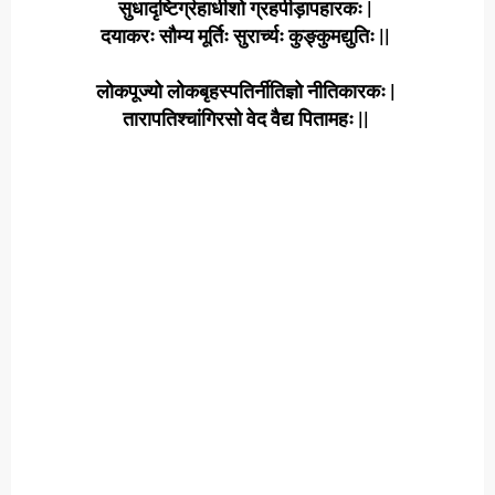
सुधादृष्टिर्ग्रहाधीशो ग्रहपीड़ापहारकः |
दयाकरः सौम्य मूर्तिः सुरार्च्यः कुङ्कुमद्युतिः ||
लोकपूज्यो लोकबृहस्पतिर्नीतिज्ञो नीतिकारकः |
तारापतिश्चांगिरसो वेद वैद्य पितामहः ||