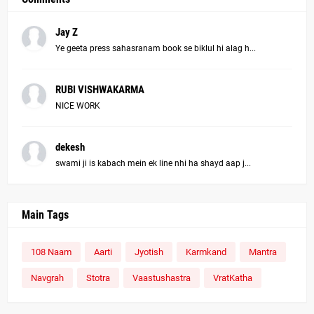
Jay Z
Ye geeta press sahasranam book se biklul hi alag h...
RUBI VISHWAKARMA
NICE WORK
dekesh
swami ji is kabach mein ek line nhi ha shayd aap j...
Main Tags
108 Naam
Aarti
Jyotish
Karmkand
Mantra
Navgrah
Stotra
Vaastushastra
VratKatha