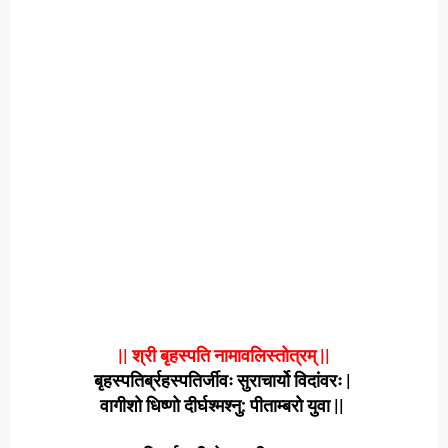
|| श्री बृहस्पति नामावलिस्तोत्रम् ||
बृहस्पतिर्ब्रहस्पतिर्जीवः सुराचार्यो विदांवरः |
वागीशो धिष्णो दीर्घश्मश्नु: पीताम्बरो युवा ||