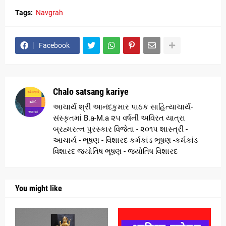
Tags:
Navgrah
Facebook
Chalo satsang kariye
આચાર્ય શ્રી આનંદકુમાર પાઠક સાહિત્યાચાર્ય-
સંસ્કૃતમાં B.a-M.a ૨૫ વર્ષની અવિરત યાત્રા
બ્રહ્મરત્ન પુરસ્કાર વિજેતા - ૨૦૧૫ શાસ્ત્રી -
આચાર્ય - ભૂષણ - વિશારદ કર્મકાંડ ભૂષણ -કર્મકાંડ
વિશારદ જ્યોતિષ ભૂષણ - જ્યોતિષ વિશારદ
You might like