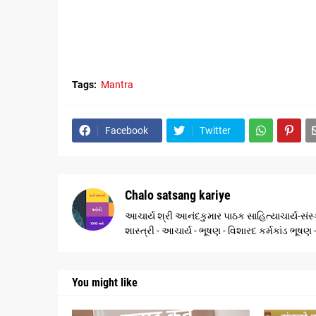
Tags:
Mantra
Facebook
Twitter
Chalo satsang kariye
આચાર્ય શ્રી આનંદકુમાર પાઠક સાહિત્યાચાર્ય-સંસ્ક
શાસ્ત્રી - આચાર્ય - ભૂષણ - વિશારદ કર્મકાંડ ભૂષ
You might like