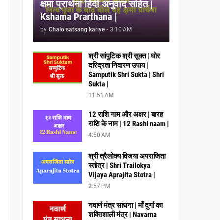
क्षमा प्रार्थना हिंदी अनुवाद सहित |
Kshama Prarthana |
by
Chalo satsang kariye
-
3:10 AM
श्री सांपुटिक श्री सूक्त | घोर
दरिद्रता निवारण उपाय |
Samputik Shri Sukta | Shri
Sukta |
11:51 AM
12 राशि नाम और अक्षर | बारह
राशि के नाम | 12 Rashi naam |
4:50 AM
श्री त्रैलोक्य विजया अपराजिता
स्तोत्र | Shri Trailokya
Vijaya Aprajita Stotra |
2:57 PM
नवार्ण मंत्र साधना | माँ दुर्गा का
शक्तिशाली मंत्र | Navarna