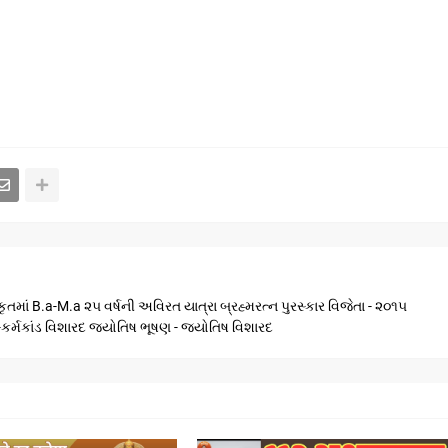
ૃતમાં B.a-M.a ૨૫ વર્ષની અવિરત યાત્રા બ્રહ્મરત્ન પુરસ્કાર વિજેતા - ૨૦૧૫
ણ -કર્મકાંડ વિશારદ જ્યોતિષ ભૂષણ - જ્યોતિષ વિશારદ