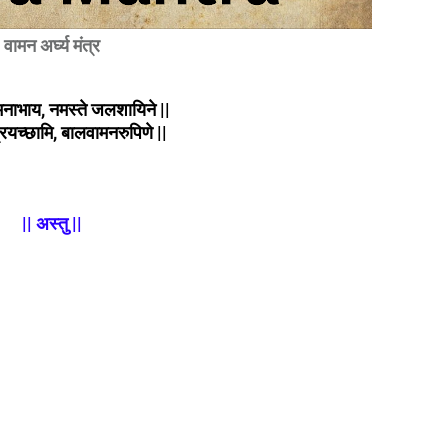
वामन अर्घ्य मंत्र
मनाभाय, नमस्ते जलशायिने ||
ं प्रयच्छामि, बालवामनरुपिणे ||
|| अस्तु ||