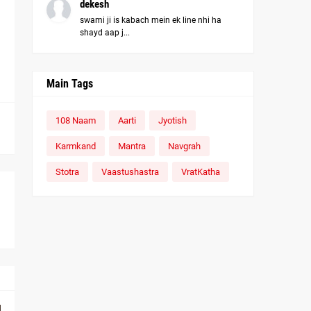
dekesh
swami ji is kabach mein ek line nhi ha
shayd aap j...
Main Tags
108 Naam
Aarti
Jyotish
Karmkand
Mantra
Navgrah
Stotra
Vaastushastra
VratKatha