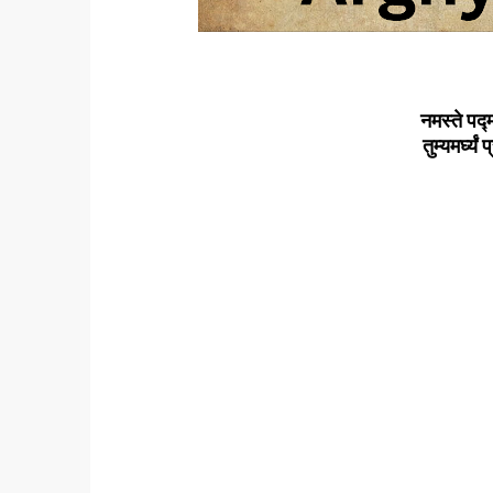
नमस्ते पद्
तुम्यमर्घ्य