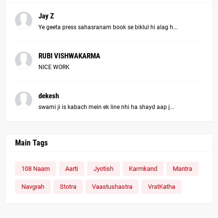
Jay Z
Ye geeta press sahasranam book se biklul hi alag h...
RUBI VISHWAKARMA
NICE WORK
dekesh
swami ji is kabach mein ek line nhi ha shayd aap j...
Main Tags
108 Naam
Aarti
Jyotish
Karmkand
Mantra
Navgrah
Stotra
Vaastushastra
VratKatha