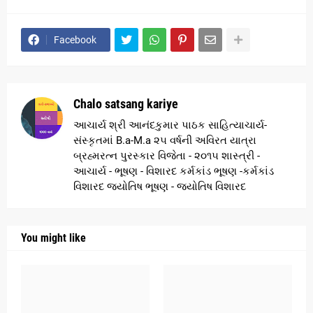
Facebook
Chalo satsang kariye
આચાર્ય શ્રી આનંદકુમાર પાઠક સાહિત્યાચાર્ય-
સંસ્કૃતમાં B.a-M.a ૨૫ વર્ષની અવિરત યાત્રા
બ્રહ્મરત્ન પુરસ્કાર વિજેતા - ૨૦૧૫ શાસ્ત્રી -
આચાર્ય - ભૂષણ - વિશારદ કર્મકાંડ ભૂષણ -કર્મકાંડ
વિશારદ જ્યોતિષ ભૂષણ - જ્યોતિષ વિશારદ
You might like