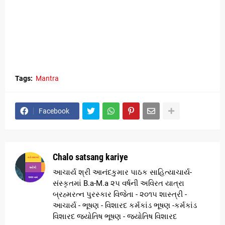
Tags:
Mantra
Facebook
Chalo satsang kariye
આચાર્ય શ્રી આનંદકુમાર પાઠક સાહિત્યાચાર્ય-
સંસ્કૃતમાં B.a-M.a ૨૫ વર્ષની અવિરત યાત્રા
બ્રહ્મરત્ન પુરસ્કાર વિજેતા - ૨૦૧૫ શાસ્ત્રી -
આચાર્ય - ભૂષણ - વિશારદ કર્મકાંડ ભૂષણ -કર્મકાંડ
વિશારદ જ્યોતિષ ભૂષણ - જ્યોતિષ વિશારદ