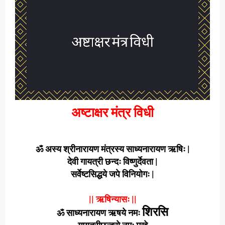
अष्टाक्षर मंत्र विधी
ॐ अस्य श्रीनारायण मंत्रस्य साध्यनारायण ऋषिः |
देवी गायत्री छन्दः विष्णुर्देवता |
सर्वेष्टसिद्धये जपे विनियोगः |
|| ऋषिन्यासः ||
शिरसि
ॐ साध्यनारायण ऋषये नमः