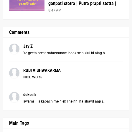
ganpati stotra | Putra prapti stotra |
8:47 AM
Comments
Jay Z
Ye geeta press sahasranam book se biklul hi alag h...
RUBI VISHWAKARMA
NICE WORK
dekesh
swami ji is kabach mein ek line nhi ha shayd aap j...
Main Tags