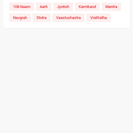
108 Naam
Aarti
Jyotish
Karmkand
Mantra
Navgrah
Stotra
Vaastushastra
VratKatha